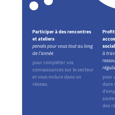
Participer à des rencontres
Profit
et ateliers
accom
pensés pour vous tout au long
social
de l’année
à tra
ressou
pour compléter vos
réguli
connaissances sur le secteur
et vous inclure dans un
pour 
réseau.
dans 
d’emp
soute
des r