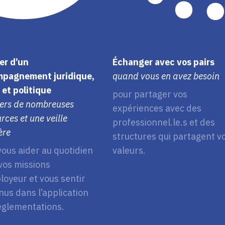
er d’un
Échanger avec vos pairs
pagnement juridique,
quand vous en avez besoin
 et politique
pour partager vos
vers de nombreuses
expériences avec des
rces et une veille
professionnel.le.s et des
ère
structures qui partagent v
vous aider au quotidien
valeurs.
vos missions
loyeur et vous sentir
nus dans l’application
églementations.