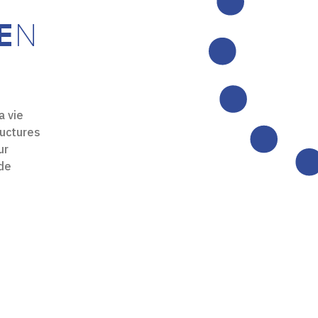
EN
a vie
ructures
ur
 de