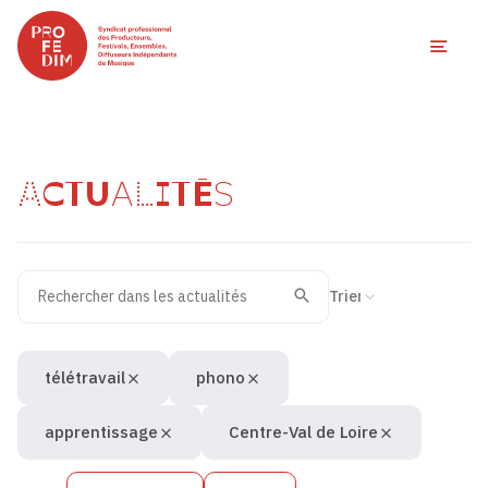
Ouvri
ACTUALITÉS
Rechercher dans les actualités
Filtres des actualités
Trier la recherche
Valider
Recherche
télétravail
phono
apprentissage
Centre-Val de Loire