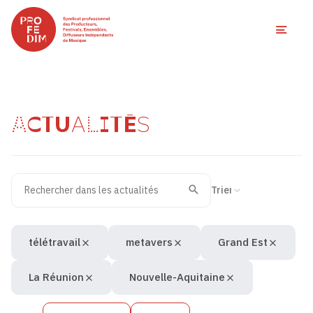
Ouvri
ACTUALITÉS
Rechercher dans les actualités
Filtres des actualités
Trier la recherche
Valider
Recherche
télétravail
metavers
Grand Est
La Réunion
Nouvelle-Aquitaine