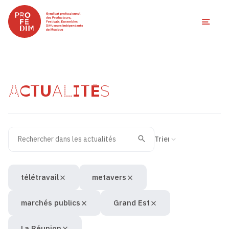
Ouvri
ACTUALITÉS
Rechercher dans les actualités
Filtres des actualités
Trier la recherche
Valider
Recherche
télétravail
metavers
marchés publics
Grand Est
La Réunion