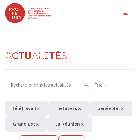
Ouvri
ACTUALITÉS
Rechercher dans les actualités
Filtres des actualités
Trier la recherche
Valider
Recherche
télétravail
metavers
bénévolat
Grand Est
La Réunion