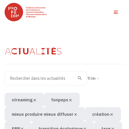
Ouvri
ACTUALITÉS
Rechercher dans les actualités
Filtres des actualités
Trier la recherche
Valider
Recherche
streaming
fonpeps
mieux produire mieux diffuser
création
ERP
transition écologique
taxe