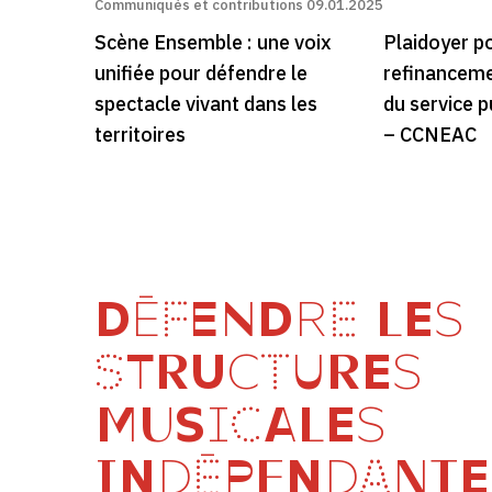
Communiqués et contributions
09.01.2025
Scène Ensemble : une voix
Plaidoyer p
unifiée pour défendre le
refinanceme
spectacle vivant dans les
du service p
territoires
– CCNEAC
DÉFENDRE LES
STRUCTURES
MUSICALES
INDÉPENDANTE