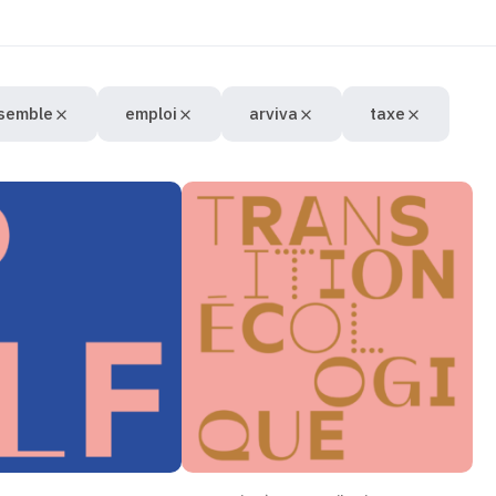
semble
emploi
arviva
taxe