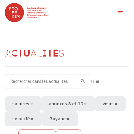
Ouvri
ACTUALITÉS
Rechercher dans les actualités
Filtres des actualités
Trier la recherche
Valider
Recherche
salaires
annexes 8 et 10
visas
sécurité
Guyane