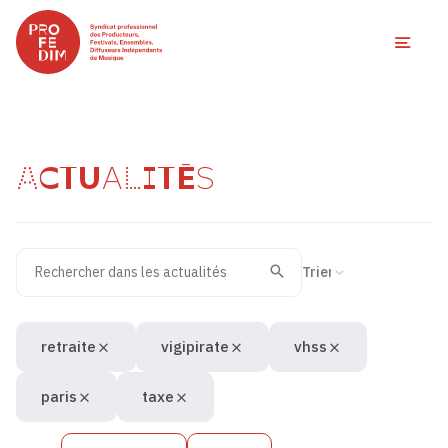
Ouvri
ACTUALITÉS
Rechercher dans les actualités
Filtres des actualités
Trier la recherche
Valider
Recherche
retraite
vigipirate
vhss
paris
taxe