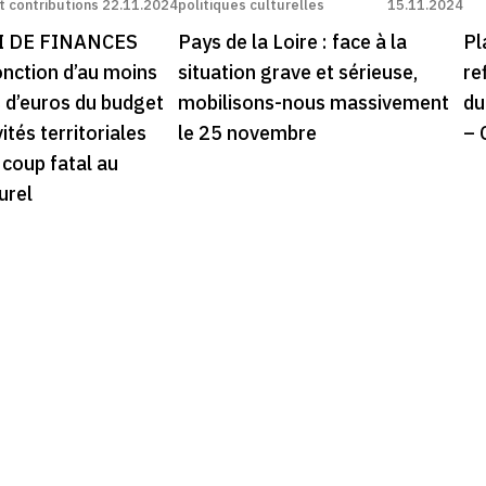
 contributions
22.11.2024
politiques culturelles
15.11.2024
I DE FINANCES
Pays de la Loire : face à la
Pl
onction d’au moins
situation grave et sérieuse,
re
s d’euros du budget
mobilisons-nous massivement
du
ités territoriales
le 25 novembre
–
 coup fatal au
urel