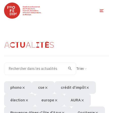
Ouvri
ACTUALITÉS
Rechercher dans les actualités
Filtres des actualités
Trier la recherche
Valider
Recherche
phono
cse
crédit d’impôt
élection
europe
AURA
Provence-Alpes-Côte d’Azur
Occitanie