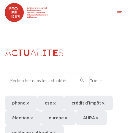
Ouvri
ACTUALITÉS
Rechercher dans les actualités
Filtres des actualités
Trier la recherche
Valider
Recherche
phono
cse
crédit d’impôt
élection
europe
AURA
politique culturelle