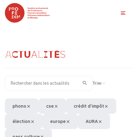
Ouvri
ACTUALITÉS
Rechercher dans les actualités
Filtres des actualités
Trier la recherche
Valider
Recherche
phono
cse
crédit d’impôt
élection
europe
AURA
pass culture