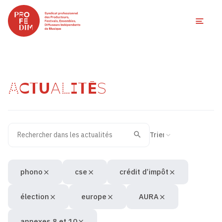
Ouvri
ACTUALITÉS
Rechercher dans les actualités
Filtres des actualités
Trier la recherche
Valider
Recherche
phono
cse
crédit d’impôt
élection
europe
AURA
annexes 8 et 10