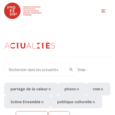
Ouvri
ACTUALITÉS
Rechercher dans les actualités
Filtres des actualités
Trier la recherche
Valider
Recherche
partage de la valeur
phono
cnm
Scène Ensemble
politique culturelle