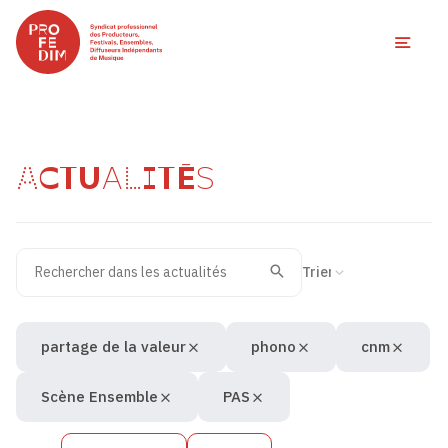
Ouvri
ACTUALITÉS
Rechercher dans les actualités
Filtres des actualités
Trier la recherche
Valider
Recherche
partage de la valeur
phono
cnm
Scène Ensemble
PAS