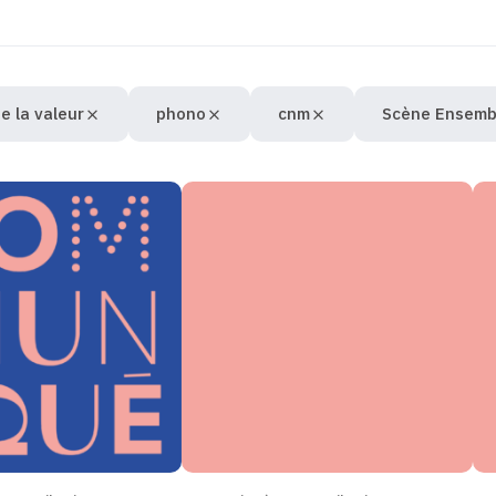
e la valeur
phono
cnm
Scène Ensemb