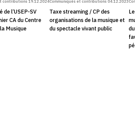
 contributions
19.12.2024
Communiqués et contributions
04.12.2023
Com
 de l’USEP-SV
Taxe streaming / CP des
Le
nier CA du Centre
organisations de la musique et
mu
 la Musique
du spectacle vivant public
du
fa
pé