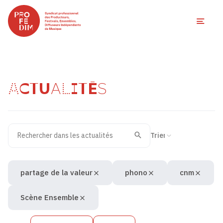
Ouvri
ACTUALITÉS
Rechercher dans les actualités
Filtres des actualités
Trier la recherche
Valider
Recherche
partage de la valeur
phono
cnm
Scène Ensemble