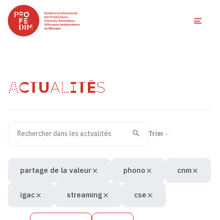
Ouvri
ACTUALITÉS
Rechercher dans les actualités
Filtres des actualités
Trier la recherche
Valider
Recherche
partage de la valeur
phono
cnm
igac
streaming
cse