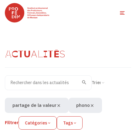
Ouvri
ACTUALITÉS
Rechercher dans les actualités
Filtres des actualités
Trier la recherche
Valider
Recherche
partage de la valeur
phono
Filtrer
Catégories
Tags