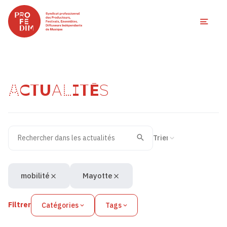
Ouvri
ACTUALITÉS
Rechercher dans les actualités
Filtres des actualités
Trier la recherche
Valider
Recherche
mobilité
Mayotte
Filtrer
Catégories
Tags