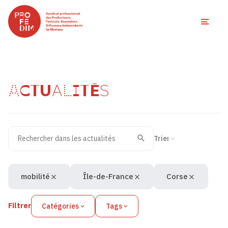
Ouvri
ACTUALITÉS
Rechercher dans les actualités
Filtres des actualités
Trier la recherche
Valider
Recherche
mobilité
Île-de-France
Corse
Filtrer
Catégories
Tags