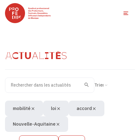
Ouvri
ACTUALITÉS
Rechercher dans les actualités
Filtres des actualités
Trier la recherche
Valider
Recherche
mobilité
loi
accord
Nouvelle-Aquitaine