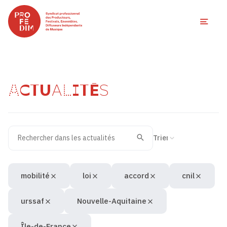
Ouvri
ACTUALITÉS
Rechercher dans les actualités
Filtres des actualités
Trier la recherche
Valider
Recherche
mobilité
loi
accord
cnil
urssaf
Nouvelle-Aquitaine
Île-de-France