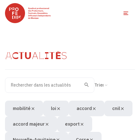
Ouvri
ACTUALITÉS
Rechercher dans les actualités
Filtres des actualités
Trier la recherche
Valider
Recherche
mobilité
loi
accord
cnil
accord majeur
export
Nouvelle-Aquitaine
Corse