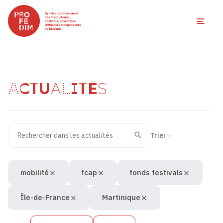
Ouvri
ACTUALITÉS
Rechercher dans les actualités
Filtres des actualités
Trier la recherche
Valider
Recherche
mobilité
fcap
fonds festivals
Île-de-France
Martinique