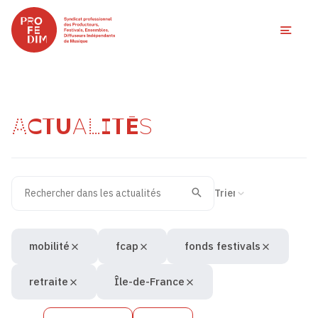
Ouvri
ACTUALITÉS
Rechercher dans les actualités
Filtres des actualités
Trier la recherche
Valider
Recherche
mobilité
fcap
fonds festivals
retraite
Île-de-France