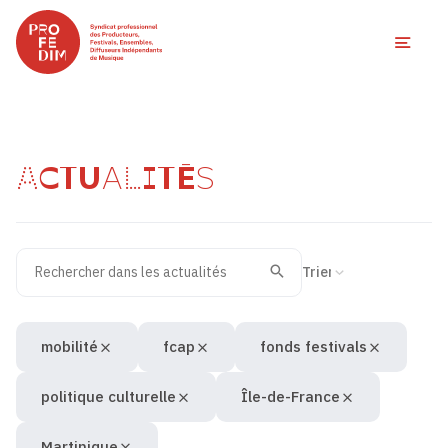
Ouvri
ACTUALITÉS
Rechercher dans les actualités
Filtres des actualités
Trier la recherche
Valider
Recherche
mobilité
fcap
fonds festivals
politique culturelle
Île-de-France
Martinique