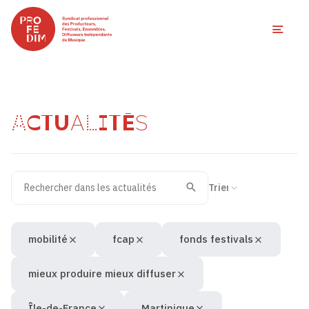
Ouvri
ACTUALITÉS
Rechercher dans les actualités
Filtres des actualités
Trier la recherche
Valider
Recherche
mobilité
fcap
fonds festivals
mieux produire mieux diffuser
Île-de-France
Martinique