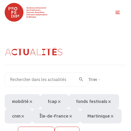
Ouvri
ACTUALITÉS
Rechercher dans les actualités
Filtres des actualités
Trier la recherche
Valider
Recherche
mobilité
fcap
fonds festivals
cnm
Île-de-France
Martinique