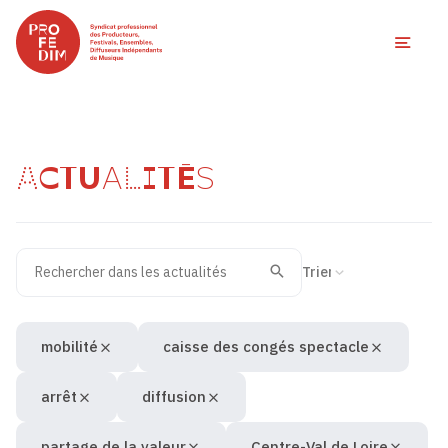
Ouvri
ACTUALITÉS
Rechercher dans les actualités
Filtres des actualités
Trier la recherche
Valider
Recherche
mobilité
caisse des congés spectacle
arrêt
diffusion
partage de la valeur
Centre-Val de Loire