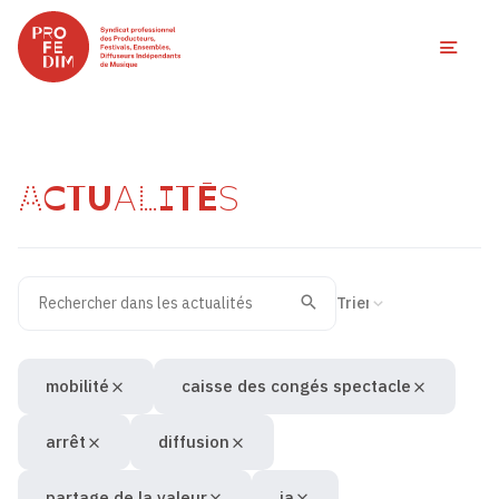
Ouvri
ACTUALITÉS
Rechercher dans les actualités
Filtres des actualités
Trier la recherche
Valider
Recherche
mobilité
caisse des congés spectacle
arrêt
diffusion
partage de la valeur
ia