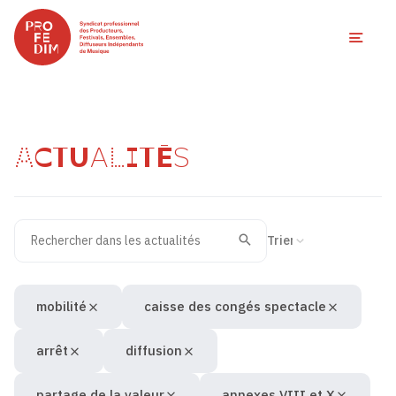
Ouvri
ACTUALITÉS
Rechercher dans les actualités
Filtres des actualités
Trier la recherche
Valider
Recherche
mobilité
caisse des congés spectacle
arrêt
diffusion
partage de la valeur
annexes VIII et X