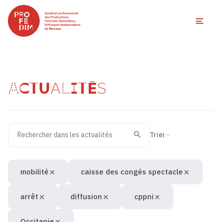
Ouvri
ACTUALITÉS
Rechercher dans les actualités
Filtres des actualités
Trier la recherche
Valider
Recherche
mobilité
caisse des congés spectacle
arrêt
diffusion
cppni
Occitanie