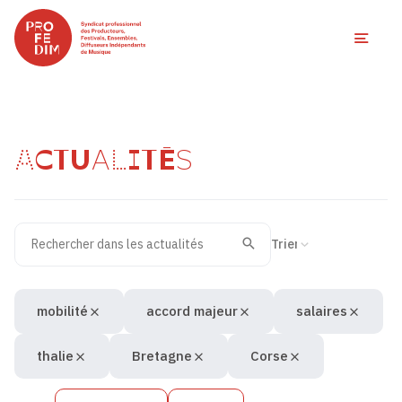
Ouvri
ACTUALITÉS
Rechercher dans les actualités
Filtres des actualités
Trier la recherche
Valider
Recherche
mobilité
accord majeur
salaires
thalie
Bretagne
Corse