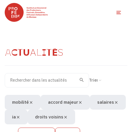
Ouvri
ACTUALITÉS
Rechercher dans les actualités
Filtres des actualités
Trier la recherche
Valider
Recherche
mobilité
accord majeur
salaires
ia
droits voisins