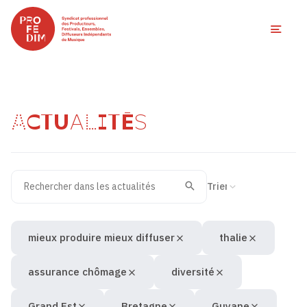
Ouvri
ACTUALITÉS
Rechercher dans les actualités
Filtres des actualités
Trier la recherche
Valider
Recherche
mieux produire mieux diffuser
thalie
assurance chômage
diversité
Grand Est
Bretagne
Guyane