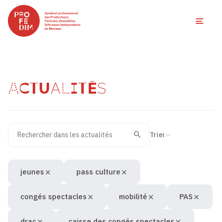
Ouvri
ACTUALITÉS
Rechercher dans les actualités
Filtres des actualités
Trier la recherche
Valider
Recherche
jeunes
pass culture
congés spectacles
mobilité
PAS
drac
caisse des congés spectacles