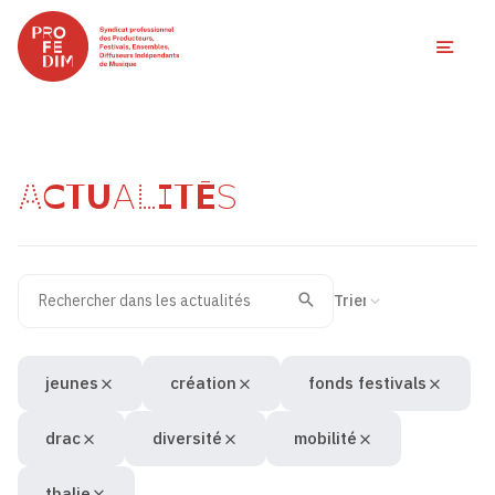
Ouvri
ACTUALITÉS
Rechercher dans les actualités
Filtres des actualités
Trier la recherche
Valider
Recherche
jeunes
création
fonds festivals
drac
diversité
mobilité
thalie