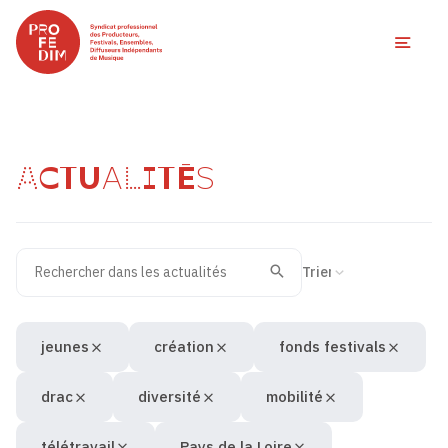
Ouvri
ACTUALITÉS
Rechercher dans les actualités
Filtres des actualités
Trier la recherche
Valider
Recherche
jeunes
création
fonds festivals
drac
diversité
mobilité
télétravail
Pays de la Loire