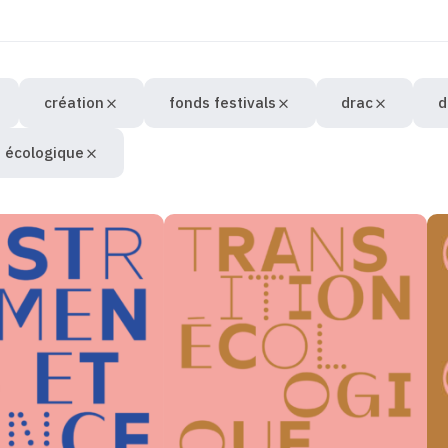
création
fonds festivals
drac
d
n écologique