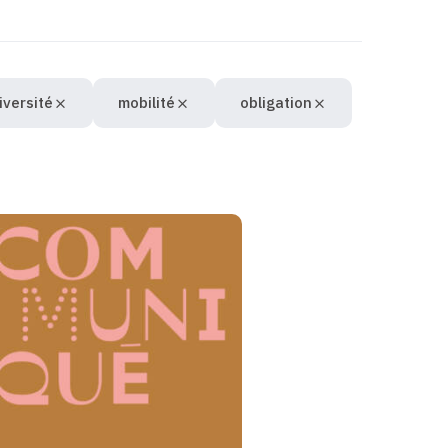
iversité
mobilité
obligation