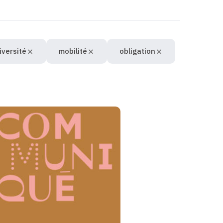
iversité
mobilité
obligation