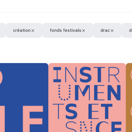
création
fonds festivals
drac
d