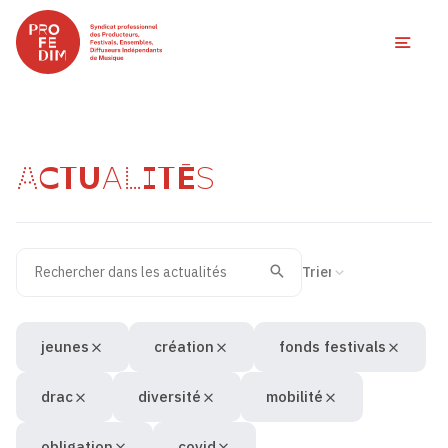
Ouvri
ACTUALITÉS
Rechercher dans les actualités
Filtres des actualités
Trier la recherche
Valider
Recherche
jeunes
création
fonds festivals
drac
diversité
mobilité
obligation
covid