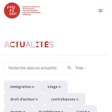
Ouvri
ACTUALITÉS
Rechercher dans les actualités
Filtres des actualités
Trier la recherche
Valider
Recherche
immigration
stage
droit d’auteur
contrebasses
jeunes
Guadeloupe
Corse