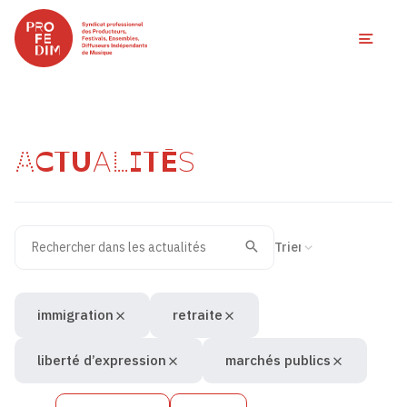
Ouvri
ACTUALITÉS
Rechercher dans les actualités
Filtres des actualités
Trier la recherche
Valider
Recherche
immigration
retraite
liberté d’expression
marchés publics