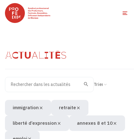
Ouvri
ACTUALITÉS
Rechercher dans les actualités
Filtres des actualités
Trier la recherche
Valider
Recherche
immigration
retraite
liberté d’expression
annexes 8 et 10
emploi