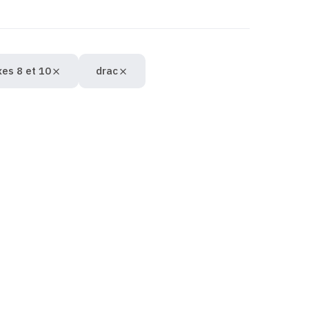
es 8 et 10
drac