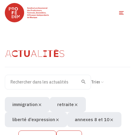
Ouvri
ACTUALITÉS
Rechercher dans les actualités
Filtres des actualités
Trier la recherche
Valider
Recherche
immigration
retraite
liberté d’expression
annexes 8 et 10