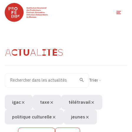
Ouvri
ACTUALITÉS
Rechercher dans les actualités
Filtres des actualités
Trier la recherche
Valider
Recherche
igac
taxe
télétravail
politique culturelle
jeunes