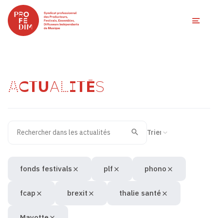
Ouvri
ACTUALITÉS
Rechercher dans les actualités
Filtres des actualités
Trier la recherche
Valider
Recherche
fonds festivals
plf
phono
fcap
brexit
thalie santé
Mayotte